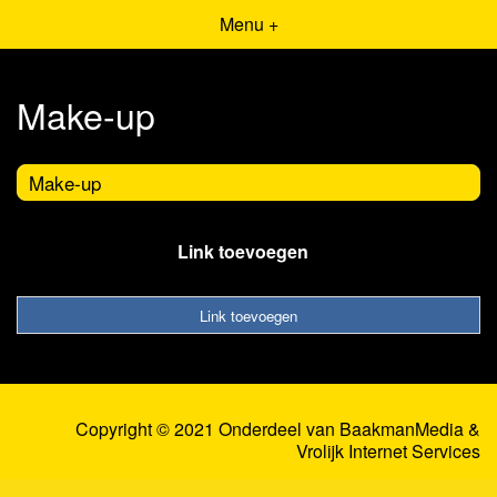
Menu +
Make-up
Make-up
Link toevoegen
Link toevoegen
Copyright © 2021 Onderdeel van
BaakmanMedia
&
Vrolijk Internet Services